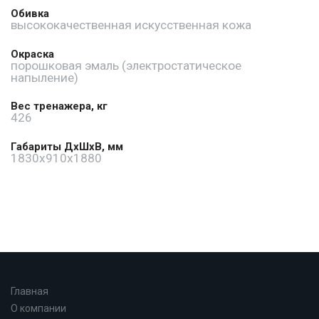
Обивка
высококачественная искусственная кожа
Окраска
порошковая эмаль (электростатическое
напыление)
Вес тренажера, кг
426
Габариты ДхШхВ, мм
1830x910x1880
Главная
О компании