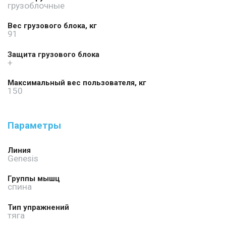
грузоблочные
Гарантия:
10 лет - структурная рама;
Вес грузового блока, кг
91
3 года - подшипники, направляющие, шкивы, грузоблоки;
Защита грузового блока
1 год - тросы;
+
120 дней - обивка, ручки и аксессуары.
Максимальный вес пользователя, кг
150
Параметры
Линия
Genesis
Группы мышц
спина
Тип упражнений
тяга