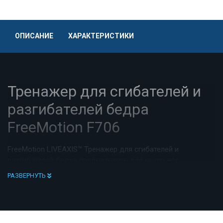
ОПИСАНИЕ
ХАРАКТЕРИСТИКИ
Тренажер для сгибателей и
разгибателей бедра
FreeMotion F706
FreeMotion LIVEAXIS™ Тренажер для сгибателей и
разгибателей бедра предназначен для мышц ног,
работают вместе передняя часть ног, тазобедренная и
РАЗВЕРНУТЬ
колени.
Реалистично двигающиеся шкивы следуют своему пути
движения - делая вашу тренировку более эффективной, за
счет сопротивления.