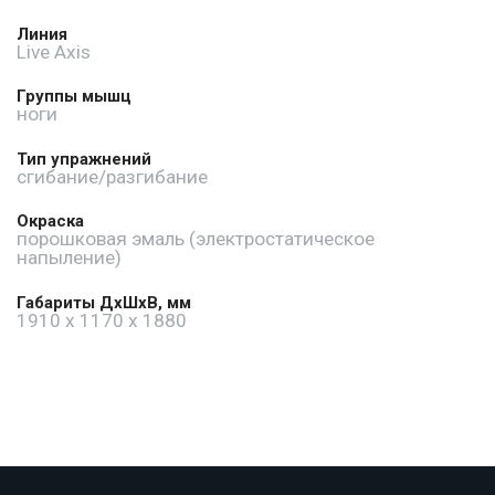
Линия
Live Axis
Группы мышц
ноги
Тип упражнений
сгибание/разгибание
Окраска
порошковая эмаль (электростатическое
напыление)
Габариты ДхШхВ, мм
1910 x 1170 x 1880